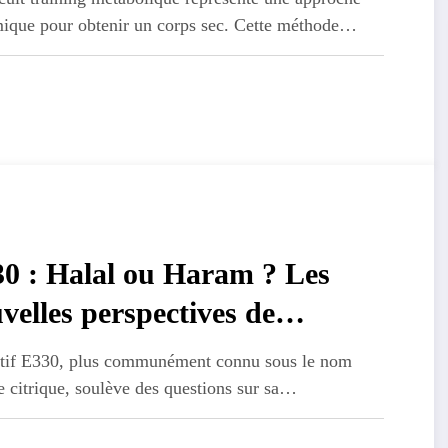
abolique
ique pour obtenir un corps sec. Cette méthode…
0 : Halal ou Haram ? Les
velles perspectives de
cabilite des additifs
itif E330, plus communément connu sous le nom
e citrique, soulève des questions sur sa…