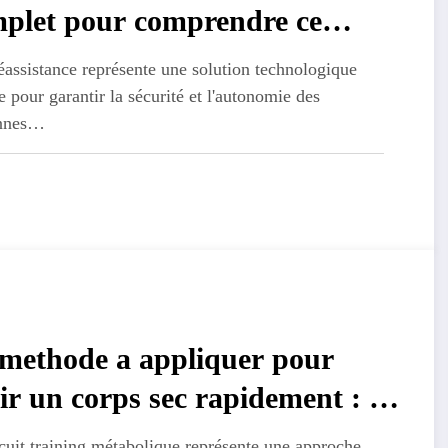
plet pour comprendre ce
vice d’aide a domicile
éassistance représente une solution technologique
 pour garantir la sécurité et l'autonomie des
nnes…
methode a appliquer pour
ir un corps sec rapidement : les
rets du circuit training
cuit training métabolique représente une approche