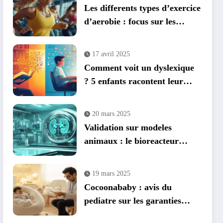
Les differents types d’exercice
d’aerobie : focus sur les
bienfaits de l’aquagym
17 avril 2025
Comment voit un dyslexique
? 5 enfants racontent leur
quotidien en classe
20 mars 2025
Validation sur modeles
animaux : le bioreacteur
implantable pour cellules
renales franchit une nouvelle
19 mars 2025
etape
Cocoonababy : avis du
pediatre sur les garanties
securitaires de ce cocon