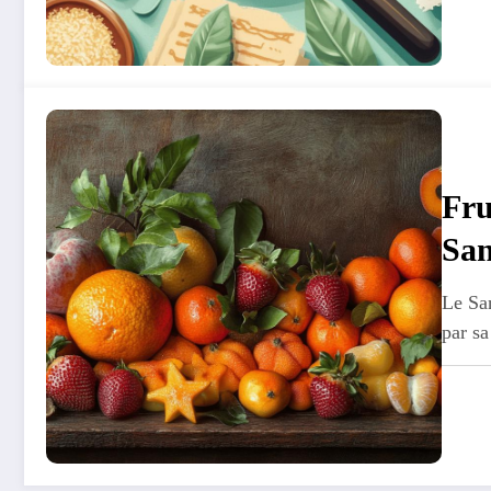
Fru
San
Sud
Le San
par sa