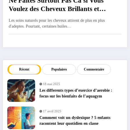
Ne Faites Surtout Pas Ca si Vous
Voulez des Cheveux Brillants et
Soyeux Naturellement : 5 huiles
Les soins naturels pour les cheveux attirent de plus en plus
essentielles a bannir de votre routine
d'adeptes. Pourtant, certaines huiles…
capillaire
Récent
Populaires
Commentaire
18 mai 2025
Les differents types d’exercice d’aerobie :
focus sur les bienfaits de l’aquagym
17 avril 2025
Comment voit un dyslexique ? 5 enfants
racontent leur quotidien en classe